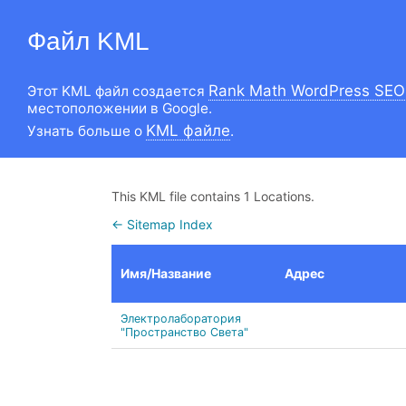
Файл KML
Rank Math WordPress SEO
Этот KML файл создается
местоположении в Google.
KML файле
Узнать больше о
.
This KML file contains 1 Locations.
← Sitemap Index
Имя/Название
Адрес
Электролаборатория
"Пространство Света"